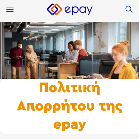
στο
περιεχόμενο
Πολιτική
Απορρήτου της
epay