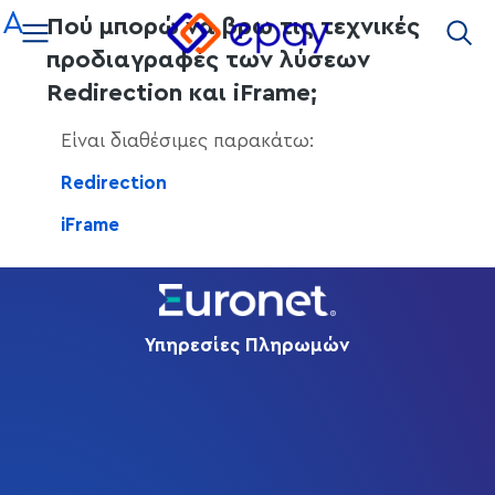
στο
A
Πού μπορώ να βρω τις τεχνικές
περιεχόμενο
προδιαγραφές των λύσεων
Redirection και iFrame;
Είναι διαθέσιμες παρακάτω:
Redirection
iFrame
Υπηρεσίες Πληρωμών