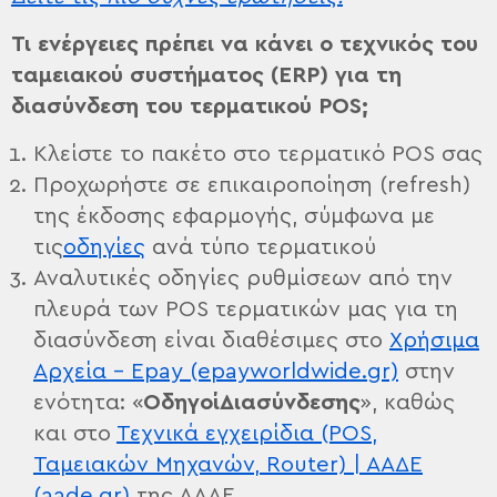
Τι ενέργειες πρέπει να κάνει ο τεχνικός του
ταμειακού συστήματος (ERP
) για τη
διασύνδεση του τερματικού POS
;
Κλείστε το πακέτο στο τερματικό POS σας
Προχωρήστε σε επικαιροποίηση (refresh)
της έκδοσης εφαρμογής, σύμφωνα με
τις
οδηγίες
ανά τύπο τερματικού
Αναλυτικές οδηγίες ρυθμίσεων από την
πλευρά των POS τερματικών μας για τη
διασύνδεση είναι διαθέσιμες στο
Χρήσιμα
Αρχεία – Epay (epayworldwide.gr)
στην
ενότητα: «
Οδηγοί
Διασύνδεσης
», καθώς
και στο
Τεχνικά εγχειρίδια (POS,
Ταμειακών Μηχανών, Router) | ΑΑΔΕ
(aade.gr)
της ΑΑΔΕ.