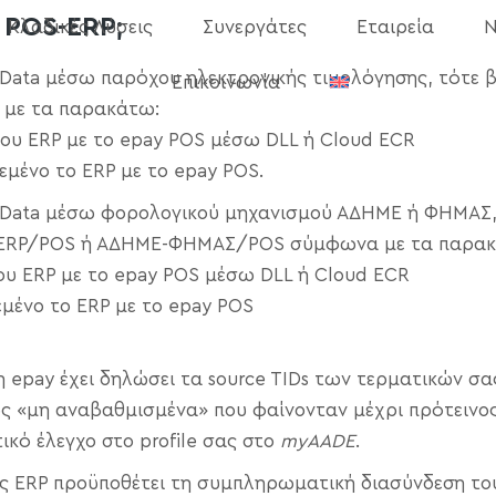
 POS-ERP;
Κλαδικές Λύσεις
Συνεργάτες
Εταιρεία
Ν
myData μέσω παρόχου ηλεκτρονικής τιμολόγησης, τότε 
Επικοινωνία
 με τα παρακάτω:
του ERP με το epay POS μέσω DLL ή Cloud ECR
εμένο το ERP με το epay POS.
 myData μέσω φορολογικού μηχανισμού ΑΔΗΜΕ ή ΦΗΜΑΣ,
ης ERP/POS ή ΑΔΗΜΕ-ΦΗΜΑΣ/POS σύμφωνα με τα παρα
ου ERP με το epay POS μέσω DLL ή Cloud ECR
εμένο το ERP με το epay POS
η epay έχει δηλώσει τα source TIDs των τερματικών σα
 ως «μη αναβαθμισμένα» που φαίνονταν μέχρι πρότεινο
ικό έλεγχο στο profile σας στο
myAADE
.
 ERP προϋποθέτει τη συμπληρωματική διασύνδεση του